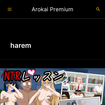
Ir
Arokai Premium
al
Busc
contenido
harem