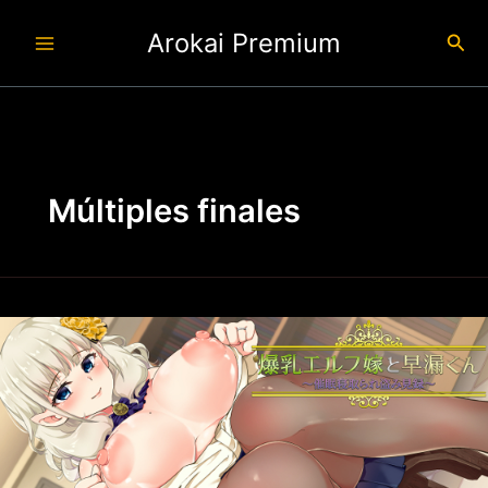
Ir
Arokai Premium
al
Busc
contenido
Múltiples finales