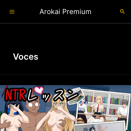
Ir
Arokai Premium
al
Busc
contenido
Voces