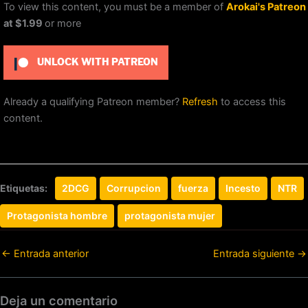
To view this content, you must be a member of
Arokai's Patreon
at $1.99
or more
UNLOCK WITH PATREON
Already a qualifying Patreon member?
Refresh
to access this
content.
Etiquetas:
2DCG
Corrupcion
fuerza
Incesto
NTR
Protagonista hombre
protagonista mujer
←
Entrada anterior
Entrada siguiente
→
Deja un comentario