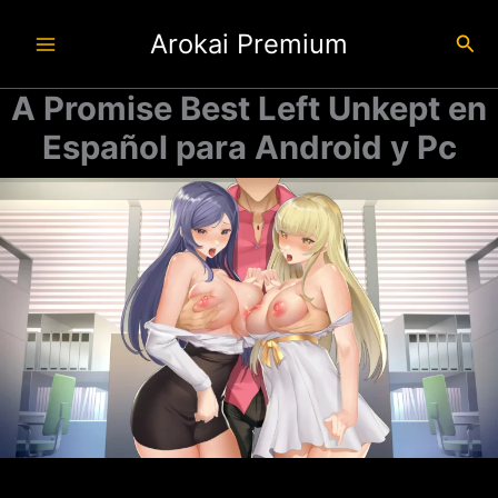
Ir
Arokai Premium
al
Busc
contenido
A Promise Best Left Unkept en
Español para Android y Pc