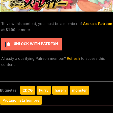
To view this content, you must be a member of
Arokai's Patreon
at $1.99
or more
UNLOCK WITH PATREON
Already a qualifying Patreon member?
Refresh
to access this
content.
Etiquetas:
2DCG
Furry
harem
monster
Protagonista hombre