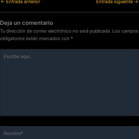
←
Entrada anterior
Entrada siguiente
→
Deja un comentario
Tu dirección de correo electrónico no será publicada.
Los campos
obligatorios están marcados con
*
Escribe
aquí...
Nombre*