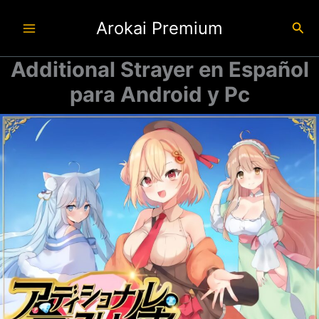
Ir
Arokai Premium
al
Busc
contenido
Additional Strayer en Español
para Android y Pc