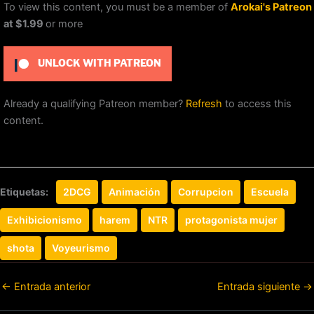
To view this content, you must be a member of
Arokai's Patreon
at $1.99
or more
UNLOCK WITH PATREON
Already a qualifying Patreon member?
Refresh
to access this
content.
Etiquetas:
2DCG
Animación
Corrupcion
Escuela
Exhibicionismo
harem
NTR
protagonista mujer
shota
Voyeurismo
←
Entrada anterior
Entrada siguiente
→