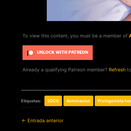
To view this content, you must be a member of
UNLOCK WITH PATREON
Already a qualifying Patreon member?
Refresh
to
Etiquetas:
2DCG
dominacion
Protagonista h
←
Entrada anterior