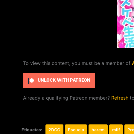
To view this content, you must be a member of
UNLOCK WITH PATREON
Already a qualifying Patreon member?
Refresh
to
Etiquetas:
2DCG
Escuela
harem
milf
Pr