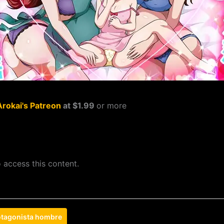
Arokai's Patreon
at $1.99
or more
 access this content.
otagonista hombre