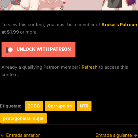
To view this content, you must be a member of
Arokai's Patreon
at $1.99
or more
UNLOCK WITH PATREON
Already a qualifying Patreon member?
Refresh
to access this
content.
Etiquetas:
2DCG
Corrupcion
NTR
protagonista mujer
←
Entrada anterior
Entrada siguiente
→