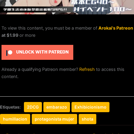
To view this content, you must be a member of
Arokai's Patreon
at $1.99
or more
UNLOCK WITH PATREON
Already a qualifying Patreon member?
Refresh
to access this
content.
Etiquetas:
2DCG
embarazo
Exhibicionismo
humillacion
protagonista mujer
shota