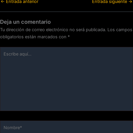
←
Entrada anterior
Entrada siguiente
→
Deja un comentario
Tu dirección de correo electrónico no será publicada.
Los campos
obligatorios están marcados con
*
Escribe
aquí...
Nombre*