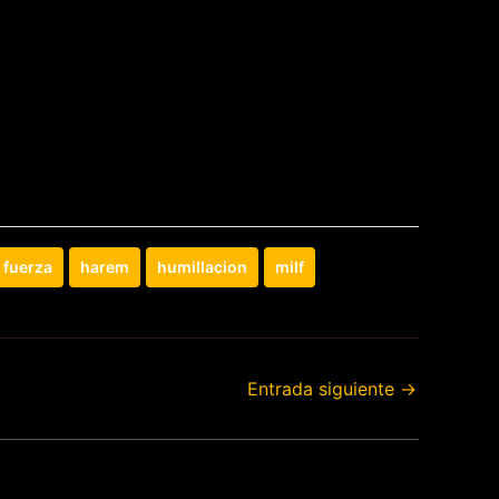
fuerza
harem
humillacion
milf
Entrada siguiente
→