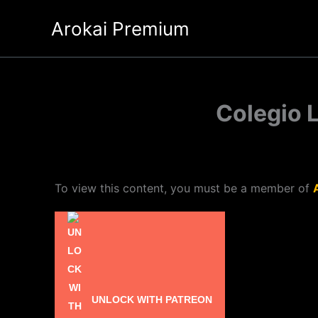
Ir
Arokai Premium
al
contenido
Colegio L
To view this content, you must be a member of
UNLOCK WITH PATREON