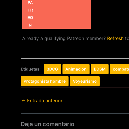
Already a qualifying Patreon member?
Refresh
to
Etiquetas:
3DCG
Animación
BDSM
combat
Protagonista hombre
Voyeurismo
←
Entrada anterior
Deja un comentario