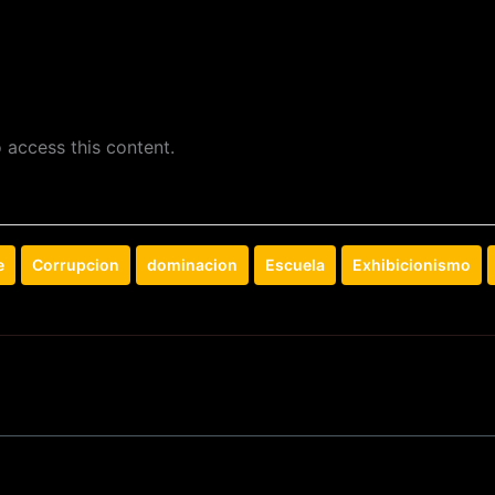
 access this content.
e
Corrupcion
dominacion
Escuela
Exhibicionismo