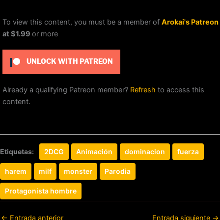
To view this content, you must be a member of
Arokai's Patreon
at $1.99
or more
UNLOCK WITH PATREON
Already a qualifying Patreon member?
Refresh
to access this
content.
Etiquetas:
2DCG
Animación
dominacion
fuerza
harem
milf
monster
Parodia
Protagonista hombre
←
Entrada anterior
Entrada siguiente
→