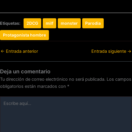
Etiquetas:
2DCG
milf
monster
Parodia
Protagonista hombre
←
Entrada anterior
Entrada siguiente
→
Deja un comentario
Tu dirección de correo electrónico no será publicada.
Los campos
obligatorios están marcados con
*
Escribe
aquí...