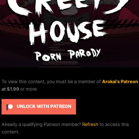
To view this content, you must be a member of
Arokai's Patreon
at $1.99
or more
UNLOCK WITH PATREON
Already a qualifying Patreon member?
Refresh
to access this
content.