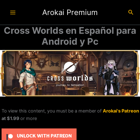
Ir
Arokai Premium
al
Busc
contenido
Cross Worlds en Español para
Android y Pc
To view this content, you must be a member of
Arokai's Patreon
at $1.99
or more
UNLOCK WITH PATREON