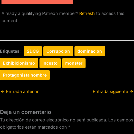
Already a qualifying Patreon member?
Refresh
to access this
content.
Etiquetas:
2DCG
Corrupcion
dominacion
Exhibicionismo
Incesto
monster
Protagonista hombre
←
Entrada anterior
Entrada siguiente
→
Deja un comentario
Tu dirección de correo electrónico no será publicada.
Los campos
obligatorios están marcados con
*