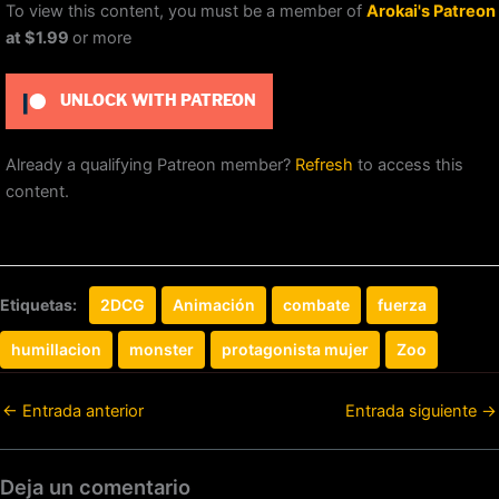
To view this content, you must be a member of
Arokai's Patreon
at $1.99
or more
UNLOCK WITH PATREON
Already a qualifying Patreon member?
Refresh
to access this
content.
Etiquetas:
2DCG
Animación
combate
fuerza
humillacion
monster
protagonista mujer
Zoo
←
Entrada anterior
Entrada siguiente
→
Deja un comentario