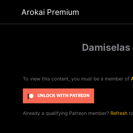
Ir
Arokai Premium
al
contenido
Damiselas 
To view this content, you must be a member of
UNLOCK WITH PATREON
Already a qualifying Patreon member?
Refresh
to