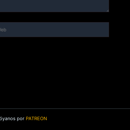
b
Apóyanos por
PATREON