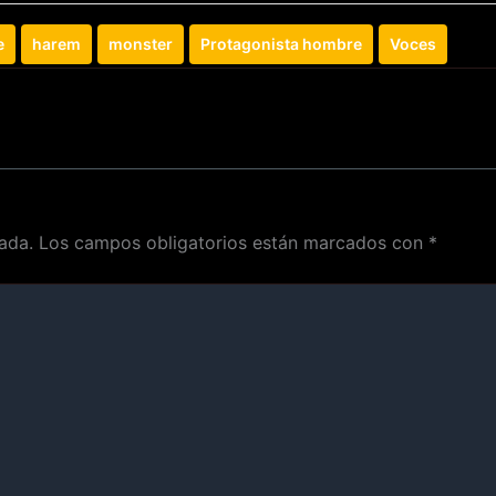
e
harem
monster
Protagonista hombre
Voces
ada.
Los campos obligatorios están marcados con
*