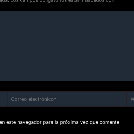
ada.
Los campos obligatorios están marcados con
*
Correo
We
electrónico*
en este navegador para la próxima vez que comente.