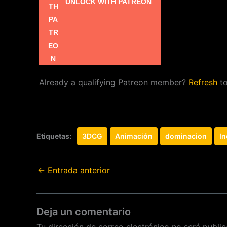
UNLOCK WITH PATREON
Already a qualifying Patreon member?
Refresh
to
Etiquetas:
3DCG
Animación
dominacion
In
←
Entrada anterior
Deja un comentario