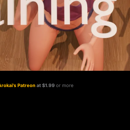
Arokai's Patreon
at $1.99
or more