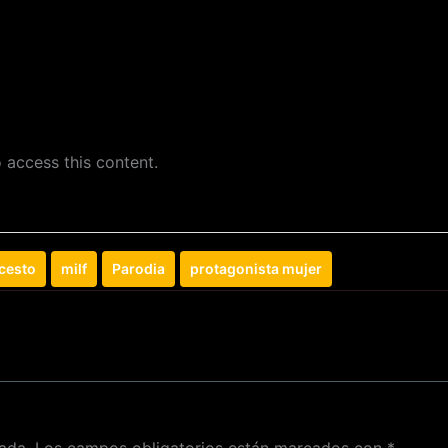
 access this content.
cesto
milf
Parodia
protagonista mujer