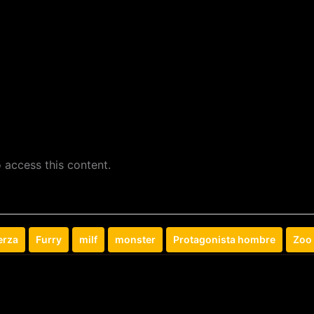
 access this content.
erza
Furry
milf
monster
Protagonista hombre
Zoo