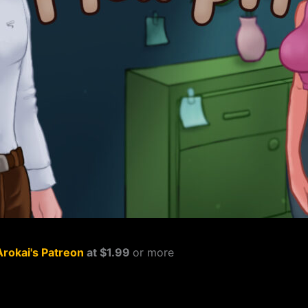
Arokai's Patreon
at $1.99
or more