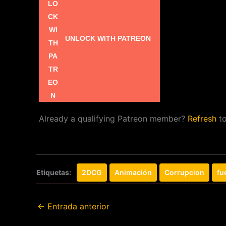
UNLOCK WITH PATREON
Already a qualifying Patreon member?
Refresh
to
Etiquetas:
2DCG
Animación
Corrupcion
fu
←
Entrada anterior