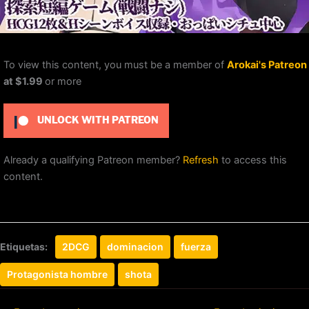
To view this content, you must be a member of
Arokai's Patreon
at $1.99
or more
UNLOCK WITH PATREON
Already a qualifying Patreon member?
Refresh
to access this
content.
Etiquetas:
2DCG
dominacion
fuerza
Protagonista hombre
shota