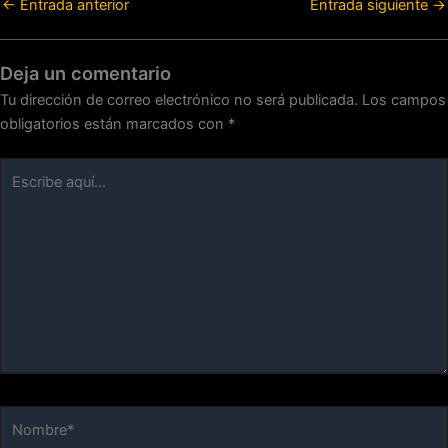
←
Entrada anterior
Entrada siguiente
→
Deja un comentario
Tu dirección de correo electrónico no será publicada.
Los campos
obligatorios están marcados con
*
Escribe
aquí...
Nombre*