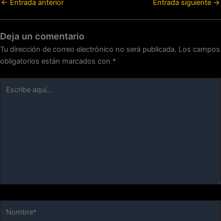
←
Entrada anterior
Entrada siguiente
→
Deja un comentario
Tu dirección de correo electrónico no será publicada.
Los campos
obligatorios están marcados con
*
Escribe
aquí...
Nombre*