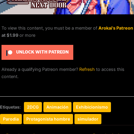
To view this content, you must be a member of
Arokai's Patreon
at $1.99
or more
UNLOCK WITH PATREON
Already a qualifying Patreon member?
Refresh
to access this
content.
Etiquetas:
2DCG
Animación
Exhibicionismo
Parodia
Protagonista hombre
simulador