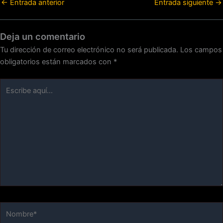
←
Entrada anterior
Entrada siguiente
→
Deja un comentario
Tu dirección de correo electrónico no será publicada.
Los campos
obligatorios están marcados con
*
Escribe
aquí...
Nombre*