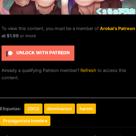
To view this content, you must be a member of
Arokai's Patreon
at $1.99
or more
UNLOCK WITH PATREON
Already a qualifying Patreon member?
Refresh
to access this
content.
Etiquetas:
2DCG
dominacion
harem
Protagonista hombre