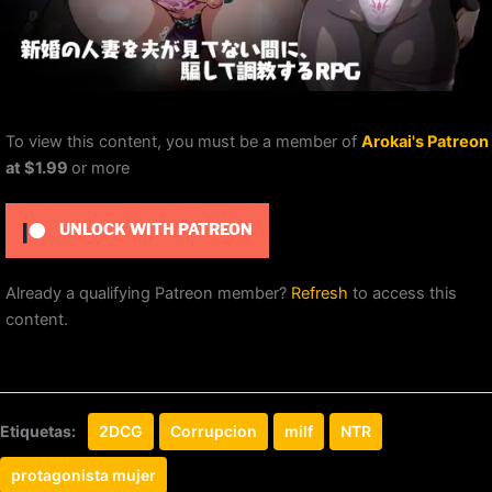
To view this content, you must be a member of
Arokai's Patreon
at $1.99
or more
UNLOCK WITH PATREON
Already a qualifying Patreon member?
Refresh
to access this
content.
Etiquetas:
2DCG
Corrupcion
milf
NTR
protagonista mujer