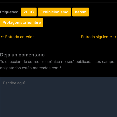
Etiquetas:
2DCG
Exhibicionismo
harem
Protagonista hombre
←
Entrada anterior
Entrada siguiente
→
Deja un comentario
Tu dirección de correo electrónico no será publicada.
Los campos
obligatorios están marcados con
*
Escribe
aquí...