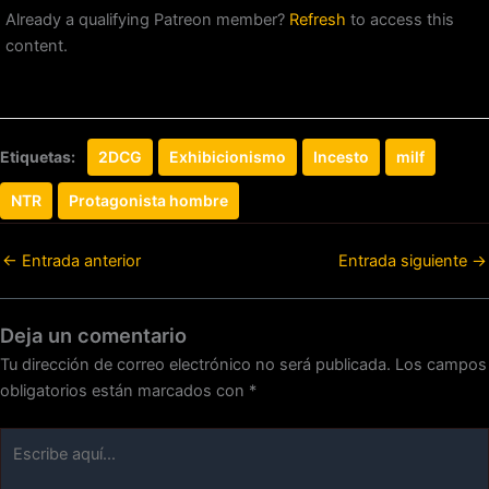
Already a qualifying Patreon member?
Refresh
to access this
content.
Etiquetas:
2DCG
Exhibicionismo
Incesto
milf
NTR
Protagonista hombre
←
Entrada anterior
Entrada siguiente
→
Deja un comentario
Tu dirección de correo electrónico no será publicada.
Los campos
obligatorios están marcados con
*
Escribe
aquí...