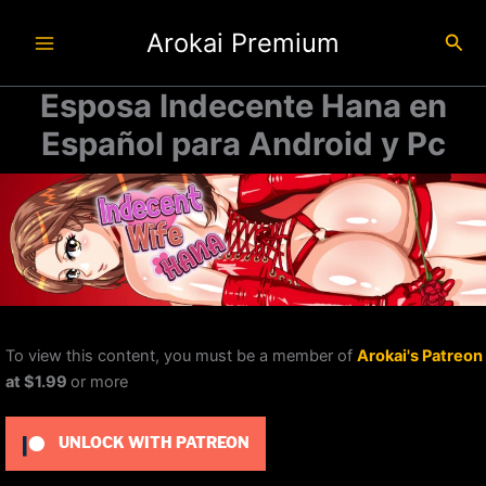
Ir
Arokai Premium
al
Busc
contenido
Esposa Indecente Hana en
Español para Android y Pc
To view this content, you must be a member of
Arokai's Patreon
at $1.99
or more
UNLOCK WITH PATREON