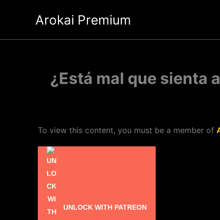
Ir
Arokai Premium
al
contenido
¿Está mal que sienta 
To view this content, you must be a member of
UNLOCK WITH PATREON