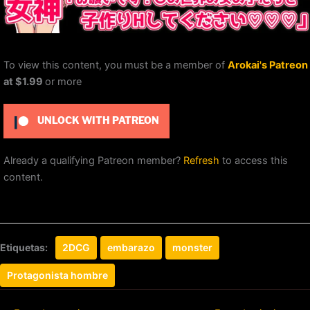
To view this content, you must be a member of
Arokai's Patreon
at $1.99
or more
UNLOCK WITH PATREON
Already a qualifying Patreon member?
Refresh
to access this
content.
Etiquetas:
2DCG
embarazo
monster
Protagonista hombre