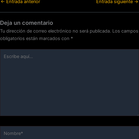
←
Entrada anterior
Entrada siguiente
→
Deja un comentario
Tu dirección de correo electrónico no será publicada.
Los campos
obligatorios están marcados con
*
Escribe
aquí...
Nombre*