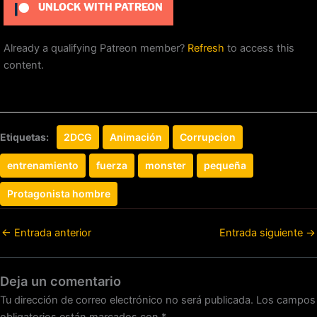
UNLOCK WITH PATREON
Already a qualifying Patreon member?
Refresh
to access this
content.
Etiquetas:
2DCG
Animación
Corrupcion
entrenamiento
fuerza
monster
pequeña
Protagonista hombre
←
Entrada anterior
Entrada siguiente
→
Deja un comentario
Tu dirección de correo electrónico no será publicada.
Los campos