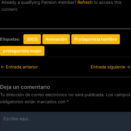
Already a qualifying Patreon member?
Refresh
to access this
content.
Etiquetas:
3DCG
Animación
Protagonista hombre
protagonista mujer
←
Entrada anterior
Entrada siguiente
→
Deja un comentario
Tu dirección de correo electrónico no será publicada.
Los campos
obligatorios están marcados con
*
Escribe
aquí...