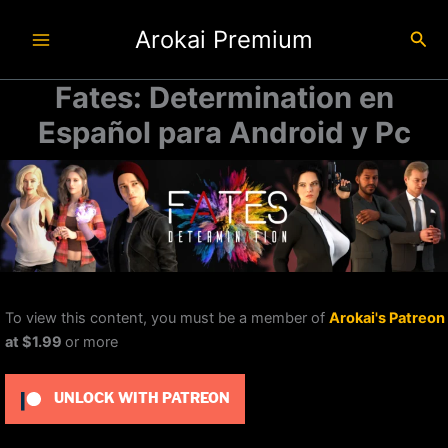
Ir
Arokai Premium
al
Busc
contenido
Fates: Determination en
Español para Android y Pc
To view this content, you must be a member of
Arokai's Patreon
at $1.99
or more
UNLOCK WITH PATREON