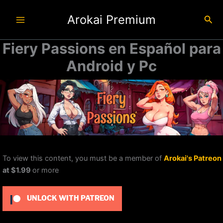
Ir
Arokai Premium
al
Busc
contenido
Fiery Passions en Español para
Android y Pc
To view this content, you must be a member of
Arokai's Patreon
at $1.99
or more
UNLOCK WITH PATREON