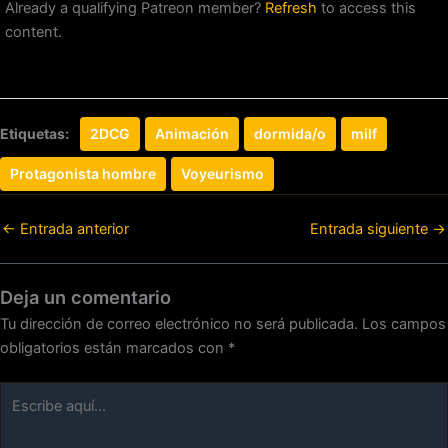
Already a qualifying Patreon member?
Refresh
to access this
content.
Etiquetas:
2DCG
Animación
dormida/o
milf
Protagonista hombre
Voyeurismo
←
Entrada anterior
Entrada siguiente
→
Deja un comentario
Tu dirección de correo electrónico no será publicada.
Los campos
obligatorios están marcados con
*
Escribe
aquí...