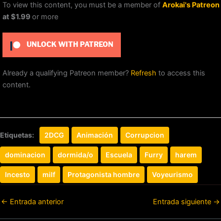
To view this content, you must be a member of
Arokai's Patreon
at $1.99
or more
UNLOCK WITH PATREON
Already a qualifying Patreon member?
Refresh
to access this
content.
Etiquetas:
2DCG
Animación
Corrupcion
dominacion
dormida/o
Escuela
Furry
harem
Incesto
milf
Protagonista hombre
Voyeurismo
←
Entrada anterior
Entrada siguiente
→