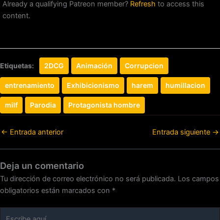
Already a qualifying Patreon member?
Refresh
to access this
content.
Etiquetas:
2DCG
Animación
Corrupcion
entrenamiento
Exhibicionismo
harem
humillacion
milf
Parodia
Protagonista hombre
←
Entrada anterior
Entrada siguiente
→
Deja un comentario
Tu dirección de correo electrónico no será publicada.
Los campos
obligatorios están marcados con
*
Escribe