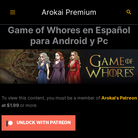
Ir
Arokai Premium
al
Busc
contenido
Game of Whores en Español
para Android y Pc
To view this content, you must be a member of
Arokai's Patreon
at $1.99
or more
UNLOCK WITH PATREON