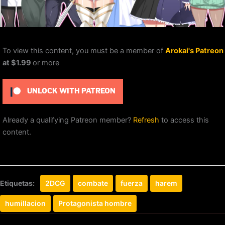
To view this content, you must be a member of
Arokai's Patreon
at $1.99
or more
UNLOCK WITH PATREON
Already a qualifying Patreon member?
Refresh
to access this
content.
Etiquetas:
2DCG
combate
fuerza
harem
humillacion
Protagonista hombre