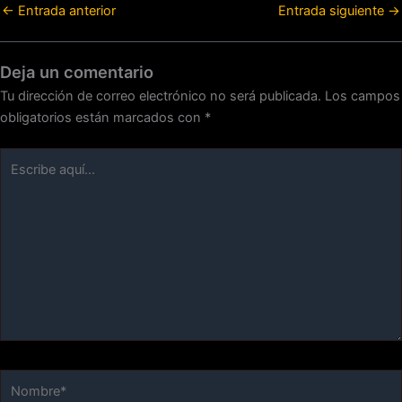
←
Entrada anterior
Entrada siguiente
→
Deja un comentario
Tu dirección de correo electrónico no será publicada.
Los campos
obligatorios están marcados con
*
Escribe
aquí...
Nombre*