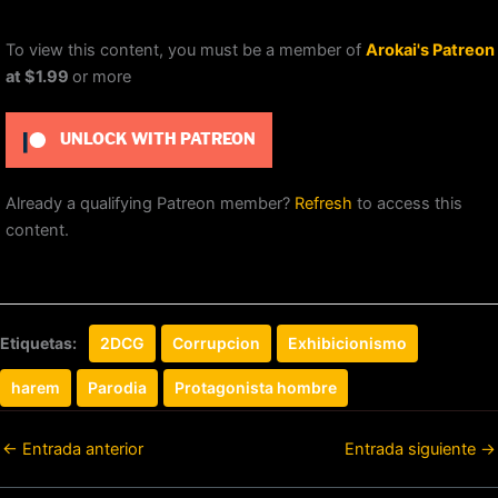
To view this content, you must be a member of
Arokai's Patreon
at $1.99
or more
UNLOCK WITH PATREON
Already a qualifying Patreon member?
Refresh
to access this
content.
Etiquetas:
2DCG
Corrupcion
Exhibicionismo
harem
Parodia
Protagonista hombre
←
Entrada anterior
Entrada siguiente
→