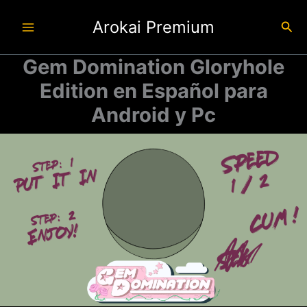
Ir
Arokai Premium
al
Busc
contenido
Gem Domination Gloryhole
Edition en Español para
Android y Pc