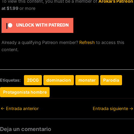
To view this content, you must be a member of
Arokai's Patreon
at $1.99
or more
UNLOCK WITH PATREON
Already a qualifying Patreon member?
Refresh
to access this
content.
Etiquetas:
2DCG
dominacion
monster
Parodia
Protagonista hombre
←
Entrada anterior
Entrada siguiente
→
Deja un comentario