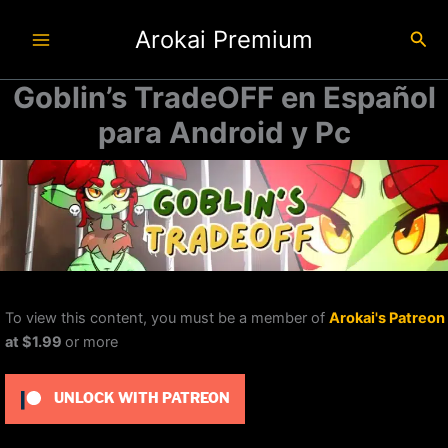
Ir
Arokai Premium
al
Busc
contenido
Goblin’s TradeOFF en Español
para Android y Pc
To view this content, you must be a member of
Arokai's Patreon
at $1.99
or more
UNLOCK WITH PATREON