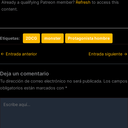
Already a qualifying Patreon member?
Refresh
to access this
content.
Etiquetas:
2DCG
monster
Protagonista hombre
←
Entrada anterior
Entrada siguiente
→
Deja un comentario
Tu dirección de correo electrónico no será publicada.
Los campos
obligatorios están marcados con
*
Escribe
aquí...