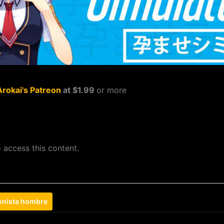
Arokai's Patreon
at $1.99
or more
 access this content.
onista hombre