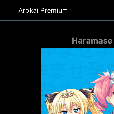
Ir
Arokai Premium
al
contenido
Haramase S