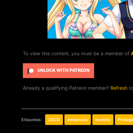
To view this content, you must be a member of
UNLOCK WITH PATREON
Already a qualifying Patreon member?
Refresh
to
Etiquetas:
2DCG
embarazo
Incesto
Protag