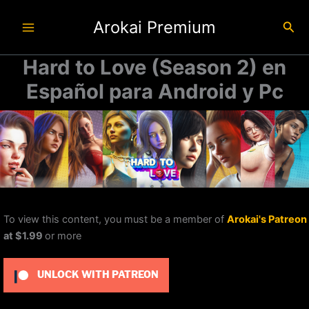
Ir
Arokai Premium
al
Busc
contenido
Hard to Love (Season 2) en
Español para Android y Pc
To view this content, you must be a member of
Arokai's Patreon
at $1.99
or more
UNLOCK WITH PATREON