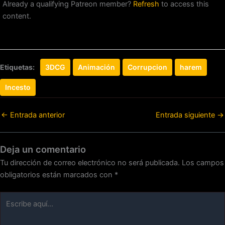
Already a qualifying Patreon member?
Refresh
to access this
content.
Etiquetas:
3DCG
Animación
Corrupcion
harem
Incesto
←
Entrada anterior
Entrada siguiente
→
Deja un comentario
Tu dirección de correo electrónico no será publicada.
Los campos
obligatorios están marcados con
*
Escribe
aquí...