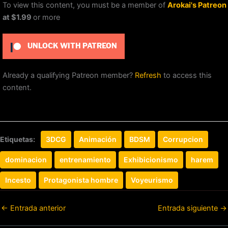
To view this content, you must be a member of
Arokai's Patreon
at $1.99
or more
UNLOCK WITH PATREON
Already a qualifying Patreon member?
Refresh
to access this
content.
Etiquetas:
3DCG
Animación
BDSM
Corrupcion
dominacion
entrenamiento
Exhibicionismo
harem
Incesto
Protagonista hombre
Voyeurismo
←
Entrada anterior
Entrada siguiente
→