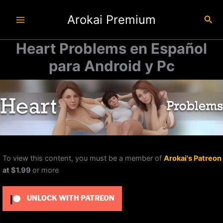
Ir
Arokai Premium
al
Busc
contenido
Heart Problems en Español
para Android y Pc
To view this content, you must be a member of
Arokai's Patreon
at $1.99
or more
UNLOCK WITH PATREON