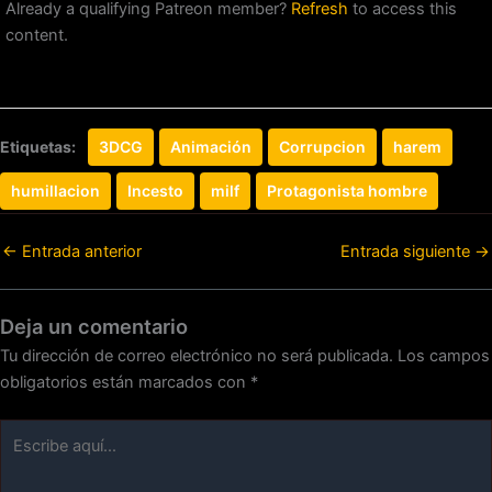
Already a qualifying Patreon member?
Refresh
to access this
content.
Etiquetas:
3DCG
Animación
Corrupcion
harem
humillacion
Incesto
milf
Protagonista hombre
←
Entrada anterior
Entrada siguiente
→
Deja un comentario
Tu dirección de correo electrónico no será publicada.
Los campos
obligatorios están marcados con
*
Escribe
aquí...