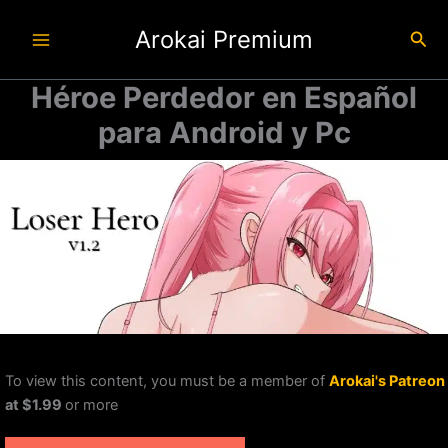
Ir
Arokai Premium
al
Busc
contenido
Héroe Perdedor en Español
para Android y Pc
To view this content, you must be a member of
Arokai's Patreon
at $1.99
or more