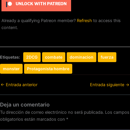
UNLOCK WITH PATREON
Already a qualifying Patreon member?
Refresh
to access this
content.
Etiquetas:
2DCG
combate
dominacion
fuerza
monster
Protagonista hombre
←
Entrada anterior
Entrada siguiente
→
Deja un comentario
Tu dirección de correo electrónico no será publicada.
Los campos
obligatorios están marcados con
*