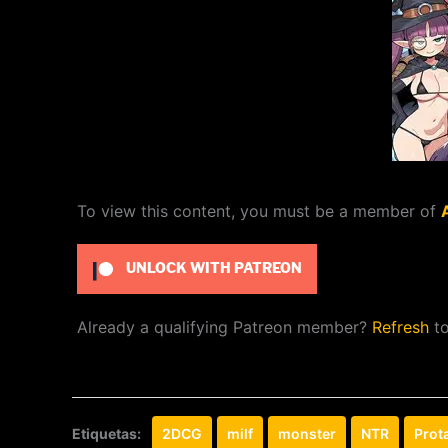
To view this content, you must be a member of
UNLOCK WITH PATREON
Already a qualifying Patreon member?
Refresh
to
Etiquetas:
2DCG
milf
monster
NTR
Prot