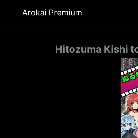
Ir
Arokai Premium
al
contenido
Hitozuma Kishi t