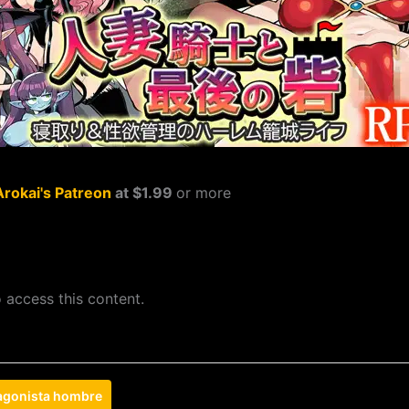
Arokai's Patreon
at $1.99
or more
 access this content.
agonista hombre