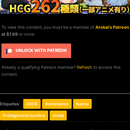
To view this content, you must be a member of
Arokai's Patreon
at $1.99
or more
UNLOCK WITH PATREON
Already a qualifying Patreon member?
Refresh
to access this
content.
Etiquetas:
2DCG
dominacion
fuerza
Protagonista hombre
shota