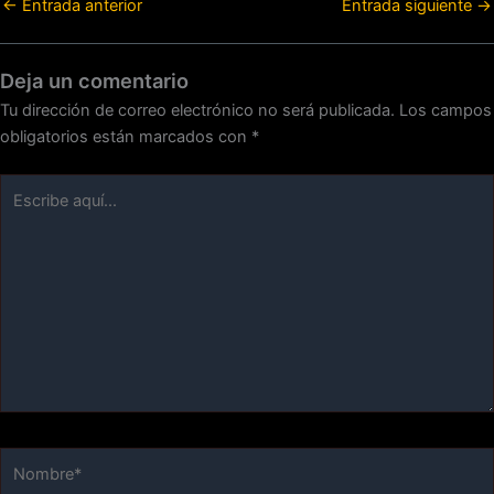
←
Entrada anterior
Entrada siguiente
→
Deja un comentario
Tu dirección de correo electrónico no será publicada.
Los campos
obligatorios están marcados con
*
Escribe
aquí...
Nombre*