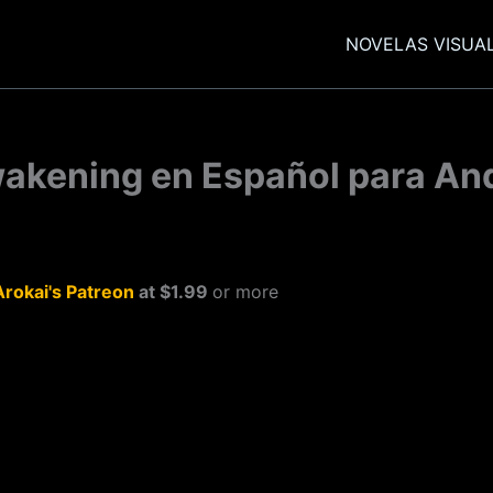
NOVELAS VISUA
wakening en Español para And
Arokai's Patreon
at $1.99
or more