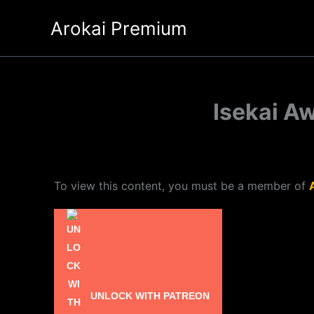
Ir
Arokai Premium
al
contenido
Isekai A
To view this content, you must be a member of
UNLOCK WITH PATREON