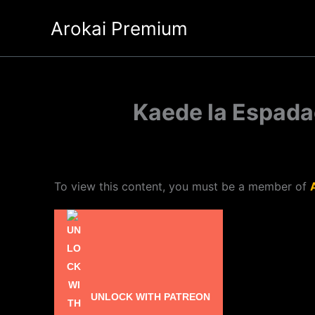
Ir
Arokai Premium
al
contenido
Kaede la Espada
To view this content, you must be a member of
UNLOCK WITH PATREON