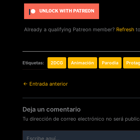
UNLOCK WITH PATREON
Already a qualifying Patreon member?
Refresh
to
Etiquetas:
2DCG
Animación
Parodia
Prota
←
Entrada anterior
Deja un comentario
Tu dirección de correo electrónico no será public
Escribe