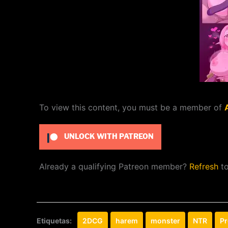
To view this content, you must be a member of
UNLOCK WITH PATREON
Already a qualifying Patreon member?
Refresh
to
Etiquetas:
2DCG
harem
monster
NTR
Pr