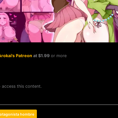
Arokai's Patreon
at $1.99
or more
 access this content.
otagonista hombre