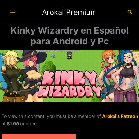
Ir
Arokai Premium
al
Busc
contenido
Kinky Wizardry en Español
para Android y Pc
To view this content, you must be a member of
Arokai's Patreon
at $1.99
or more