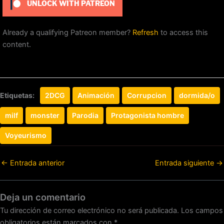
UNLOCK WITH PATREON
Already a qualifying Patreon member?
Refresh
to access this
content.
Etiquetas:
2DCG
Animación
Corrupcion
dormida/o
milf
monster
Parodia
Protagonista hombre
Voyeurismo
←
Entrada anterior
Entrada siguiente
→
Deja un comentario
Tu dirección de correo electrónico no será publicada.
Los campos
obligatorios están marcados con
*