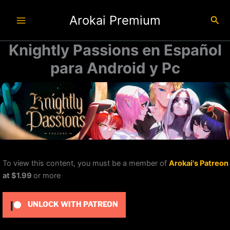
Ir
Arokai Premium
al
Busc
contenido
Knightly Passions en Español
para Android y Pc
To view this content, you must be a member of
Arokai's Patreon
at $1.99
or more
UNLOCK WITH PATREON