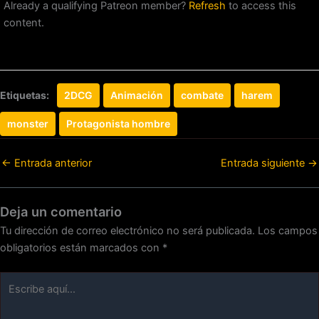
Already a qualifying Patreon member?
Refresh
to access this
content.
Etiquetas:
2DCG
Animación
combate
harem
monster
Protagonista hombre
←
Entrada anterior
Entrada siguiente
→
Deja un comentario
Tu dirección de correo electrónico no será publicada.
Los campos
obligatorios están marcados con
*
Escribe
aquí...