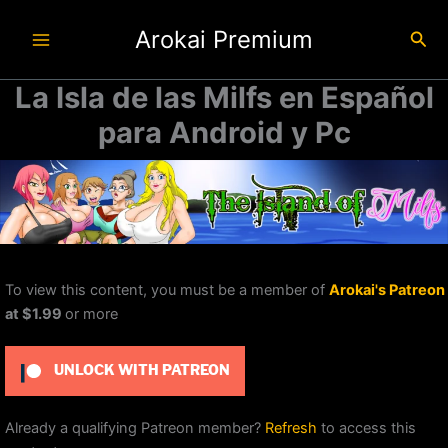
Ir
Arokai Premium
al
Busc
contenido
La Isla de las Milfs en Español
para Android y Pc
To view this content, you must be a member of
Arokai's Patreon
at $1.99
or more
UNLOCK WITH PATREON
Already a qualifying Patreon member?
Refresh
to access this