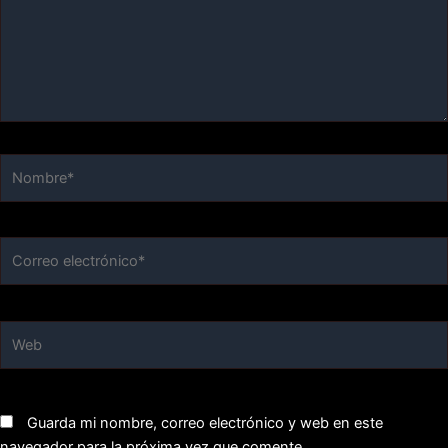
Nombre*
Correo
electrónico*
Web
Guarda mi nombre, correo electrónico y web en este
navegador para la próxima vez que comente.