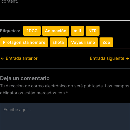
content.
Etiquetas:
2DCG
Animación
milf
NTR
Protagonista hombre
shota
Voyeurismo
Zoo
←
Entrada anterior
Entrada siguiente
→
Deja un comentario
Tu dirección de correo electrónico no será publicada.
Los campos
obligatorios están marcados con
*
Escribe
aquí...