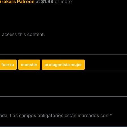
Arokai's Patreon
at $1.99
or more
 access this content.
fuerza
monster
protagonista mujer
ada.
Los campos obligatorios están marcados con
*